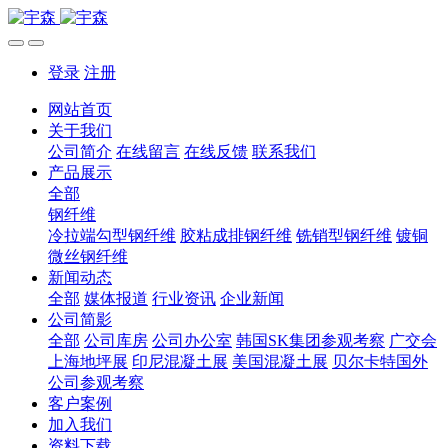
登录
注册
网站首页
关于我们
公司简介
在线留言
在线反馈
联系我们
产品展示
全部
钢纤维
冷拉端勾型钢纤维
胶粘成排钢纤维
铣销型钢纤维
镀铜
微丝钢纤维
新闻动态
全部
媒体报道
行业资讯
企业新闻
公司简影
全部
公司库房
公司办公室
韩国SK集团参观考察
广交会
上海地坪展
印尼混凝土展
美国混凝土展
贝尔卡特国外
公司参观考察
客户案例
加入我们
资料下载