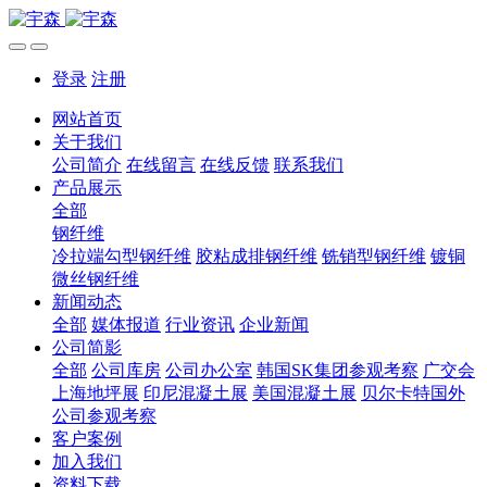
登录
注册
网站首页
关于我们
公司简介
在线留言
在线反馈
联系我们
产品展示
全部
钢纤维
冷拉端勾型钢纤维
胶粘成排钢纤维
铣销型钢纤维
镀铜
微丝钢纤维
新闻动态
全部
媒体报道
行业资讯
企业新闻
公司简影
全部
公司库房
公司办公室
韩国SK集团参观考察
广交会
上海地坪展
印尼混凝土展
美国混凝土展
贝尔卡特国外
公司参观考察
客户案例
加入我们
资料下载