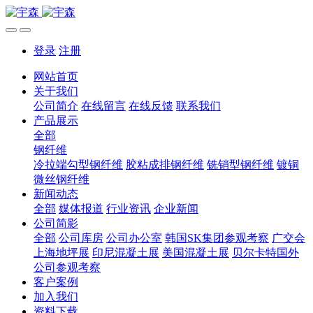
登录
注册
网站首页
关于我们
公司简介
在线留言
在线反馈
联系我们
产品展示
全部
钢纤维
冷拉端勾型钢纤维
胶粘成排钢纤维
铣销型钢纤维
镀铜
微丝钢纤维
新闻动态
全部
媒体报道
行业资讯
企业新闻
公司简影
全部
公司库房
公司办公室
韩国SK集团参观考察
广交会
上海地坪展
印尼混凝土展
美国混凝土展
贝尔卡特国外
公司参观考察
客户案例
加入我们
资料下载